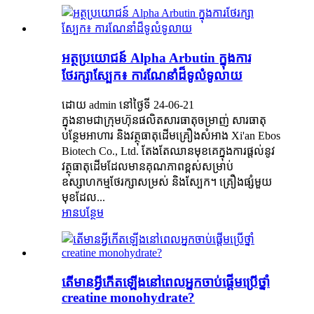
អត្ថប្រយោជន៍ Alpha Arbutin ក្នុងការ
ថែរក្សាស្បែក៖ ការណែនាំដ៏ទូលំទូលាយ
ដោយ admin នៅថ្ងៃទី 24-06-21
ក្នុងនាមជាក្រុមហ៊ុនផលិតសារធាតុចម្រាញ់ សារធាតុ
បន្ថែមអាហារ និងវត្ថុធាតុដើមគ្រឿងសំអាង Xi'an Ebos
Biotech Co., Ltd. តែងតែឈានមុខគេក្នុងការផ្តល់នូវ
វត្ថុធាតុដើមដែលមានគុណភាពខ្ពស់សម្រាប់
ឧស្សាហកម្មថែរក្សាសម្រស់ និងស្បែក។ គ្រឿងផ្សំ​មួយ​
មុខ​ដែល...
អានបន្ថែម
តើមានអ្វីកើតឡើងនៅពេលអ្នកចាប់ផ្តើមប្រើថ្នាំ
creatine monohydrate?