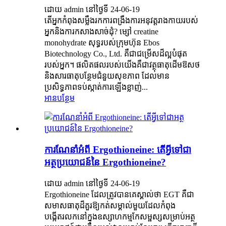
ដោយ admin នៅថ្ងៃទី 24-06-19
តើ​អ្នក​កំពុង​សម្លឹង​រក​ការ​ពង្រឹង​ការ​អនុវត្ត​រាងកាយ​របស់​
អ្នក​និង​ការ​កសាង​សាច់ដុំ​? ម្សៅ creatine
monohydrate សុទ្ធរបស់ក្រុមហ៊ុន Ebos
Biotechnology Co., Ltd. គឺជាជម្រើសដ៏ល្អបំផុត
របស់អ្នក។ ផលិតផលរបស់យើងគឺជាវត្ថុធាតុដើមឱសថ
និងសារធាតុបន្ថែមជំនួយសុខភាព ដែលមាន
ប្រសិទ្ធភាពទប់ស្កាត់ការឡើងខ្លាញ់...
អានបន្ថែម
ការណែនាំអំពី Ergothioneine: តើអ្វីទៅជា
អត្ថប្រយោជន៍នៃ Ergothioneine?
ដោយ admin នៅថ្ងៃទី 24-06-19
Ergothioneine ដែលត្រូវបានគេស្គាល់ថា EGT គឺជា
សមាសធាតុដ៏គួរឱ្យកត់សម្គាល់មួយដែលកំពុង
បង្កើតរលកនៅក្នុងឧស្សាហកម្មកែសម្ផស្សសម្រាប់អត្ថ