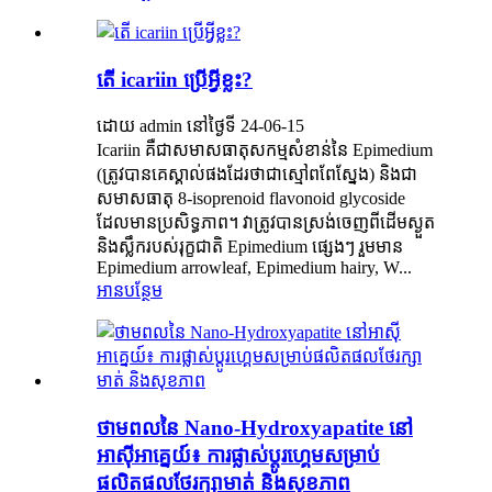
តើ icariin ប្រើអ្វីខ្លះ?
ដោយ admin នៅថ្ងៃទី 24-06-15
Icariin គឺជាសមាសធាតុសកម្មសំខាន់នៃ Epimedium
(ត្រូវបានគេស្គាល់ផងដែរថាជាស្មៅពពែស្នែង) និងជា
សមាសធាតុ 8-isoprenoid flavonoid glycoside
ដែលមានប្រសិទ្ធភាព។ វាត្រូវបានស្រង់ចេញពីដើមស្ងួត
និងស្លឹករបស់រុក្ខជាតិ Epimedium ផ្សេងៗ រួមមាន
Epimedium arrowleaf, Epimedium hairy, W...
អានបន្ថែម
ថាមពលនៃ Nano-Hydroxyapatite នៅ
អាស៊ីអាគ្នេយ៍៖ ការផ្លាស់ប្តូរហ្គេមសម្រាប់
ផលិតផលថែរក្សាមាត់ និងសុខភាព