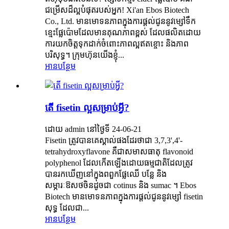
ជម្រើសដ៏ល្អបំផុតរបស់អ្នក! Xi'an Ebos Biotech
Co., Ltd. មានមោទនភាពក្នុងការផ្តល់ជូននូវម្សៅទឹក
ខ្មេះផ្លែប៉ោមដែលមានគុណភាពខ្ពស់ ដែលផលិតដោយ
ការយកចិត្តទុកដាក់ចំពោះភាពល្អឥតខ្ចោះ និងភាព
បរិសុទ្ធ។ ក្រុមហ៊ុនយើងខ្ញុំ...
អានបន្ថែម
តើ fisetin ល្អសម្រាប់អ្វី?
ដោយ admin នៅថ្ងៃទី 24-06-21
Fisetin ត្រូវបានគេស្គាល់ផងដែរថាជា 3,7,3',4'-
tetrahydroxyflavone គឺជាសមាសធាតុ flavonoid
polyphenol ដែលកើតឡើងដោយធម្មជាតិដែលត្រូវ
បានរកឃើញនៅក្នុងពពួកផ្លែឈើ បន្លែ និង
សម្ភារៈឱសថចិនដូចជា cotinus និង sumac ។ Ebos
Biotech មានមោទនភាពក្នុងការផ្តល់ជូននូវម្សៅ fisetin
សុទ្ធ ដែលជា...
អានបន្ថែម