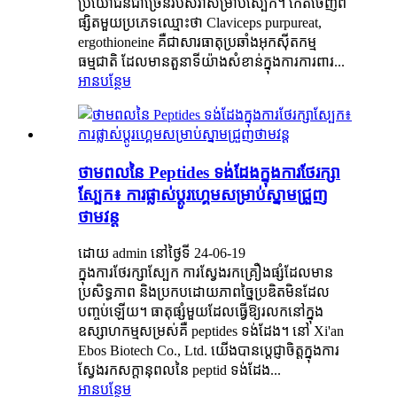
ប្រយោជន៍ជាច្រើនរបស់វាសម្រាប់ស្បែក។ កើតចេញពី
ផ្សិតមួយប្រភេទឈ្មោះថា Claviceps purpureat,
ergothioneine គឺជាសារធាតុប្រឆាំងអុកស៊ីតកម្ម
ធម្មជាតិ ដែលមានតួនាទីយ៉ាងសំខាន់ក្នុងការការពារ...
អានបន្ថែម
ថាមពលនៃ Peptides ទង់ដែងក្នុងការថែរក្សា
ស្បែក៖ ការផ្លាស់ប្តូរហ្គេមសម្រាប់ស្នាមជ្រួញ
ថាមវន្ត
ដោយ admin នៅថ្ងៃទី 24-06-19
ក្នុងការថែរក្សាស្បែក ការស្វែងរកគ្រឿងផ្សំដែលមាន
ប្រសិទ្ធភាព និងប្រកបដោយភាពច្នៃប្រឌិតមិនដែល
បញ្ចប់ឡើយ។ ធាតុផ្សំមួយដែលធ្វើឱ្យរលកនៅក្នុង
ឧស្សាហកម្មសម្រស់គឺ peptides ទង់ដែង។ នៅ Xi'an
Ebos Biotech Co., Ltd. យើងបានប្តេជ្ញាចិត្តក្នុងការ
ស្វែងរកសក្តានុពលនៃ peptid ទង់ដែង...
អានបន្ថែម