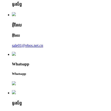
ទូរស័ព្ទ
អ៊ីមែល
អ៊ីមែល
sale01@ebos.net.cn
Whatsapp
Whatsapp
ទូរស័ព្ទ