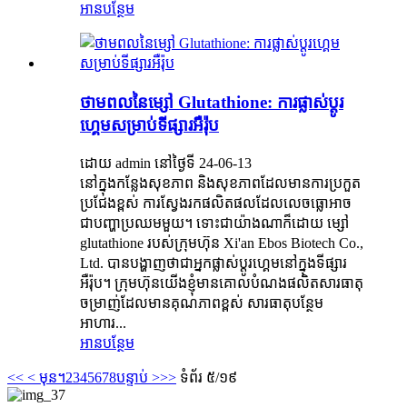
អានបន្ថែម
ថាមពលនៃម្សៅ Glutathione: ការផ្លាស់ប្តូរ
ហ្គេមសម្រាប់ទីផ្សារអឺរ៉ុប
ដោយ admin នៅថ្ងៃទី 24-06-13
នៅក្នុងកន្លែងសុខភាព និងសុខភាពដែលមានការប្រកួត
ប្រជែងខ្ពស់ ការស្វែងរកផលិតផលដែលលេចធ្លោអាច
ជាបញ្ហាប្រឈមមួយ។ ទោះជាយ៉ាងណាក៏ដោយ ម្សៅ
glutathione របស់ក្រុមហ៊ុន Xi'an Ebos Biotech Co.,
Ltd. បានបង្ហាញថាជាអ្នកផ្លាស់ប្តូរហ្គេមនៅក្នុងទីផ្សារ
អឺរ៉ុប។ ក្រុមហ៊ុនយើងខ្ញុំមានគោលបំណងផលិតសារធាតុ
ចម្រាញ់ដែលមានគុណភាពខ្ពស់ សារធាតុបន្ថែម
អាហារ...
អានបន្ថែម
<<
< មុន។
2
3
4
5
6
7
8
បន្ទាប់ >
>>
ទំព័រ ៥/១៩