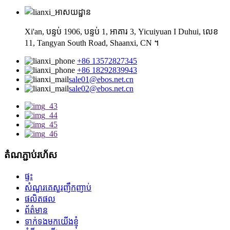
Xi'an, បន្ទប់ 1906, បន្ទប់ 1, អាគារ 3, Yicuiyuan I Duhui, លេខ
11, Tangyan South Road, Shaanxi, CN ។
+86 13572827345
+86 18292839943
sale01@ebos.net.cn
sale02@ebos.net.cn
តំណភ្ជាប់រហ័ស
ផ្ទះ
សំណួរគេសួរញឹកញាប់
ផលិតផល
ព័ត៌មាន
ទាក់ទងមកយើងខ្ញុំ