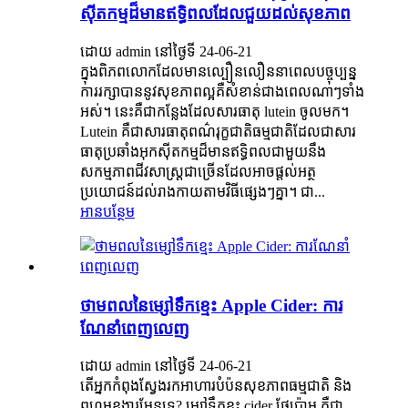
ស៊ីតកម្មដ៏មានឥទ្ធិពលដែលជួយដល់សុខភាព
ដោយ admin នៅថ្ងៃទី 24-06-21
ក្នុង​ពិភពលោក​ដែល​មាន​ល្បឿន​លឿន​នា​ពេល​បច្ចុប្បន្ន
ការ​រក្សា​បាន​នូវ​សុខភាព​ល្អ​គឺ​សំខាន់​ជាង​ពេល​ណាៗ​ទាំង
អស់។ នេះគឺជាកន្លែងដែលសារធាតុ lutein ចូលមក។
Lutein គឺជាសារធាតុពណ៌រុក្ខជាតិធម្មជាតិដែលជាសារ
ធាតុប្រឆាំងអុកស៊ីតកម្មដ៏មានឥទ្ធិពលជាមួយនឹង
សកម្មភាពជីវសាស្រ្តជាច្រើនដែលអាចផ្តល់អត្ថ
ប្រយោជន៍ដល់រាងកាយតាមវិធីផ្សេងៗគ្នា។ ជា...
អានបន្ថែម
ថាមពលនៃម្សៅទឹកខ្មេះ Apple Cider: ការ
ណែនាំពេញលេញ
ដោយ admin នៅថ្ងៃទី 24-06-21
តើអ្នកកំពុងស្វែងរកអាហារបំប៉នសុខភាពធម្មជាតិ និង
ពហុមុខងារមែនទេ? ម្សៅទឹកខ្មះ cider ផ្លែប៉ោម គឺជា