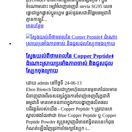
ចំណោមនោះ ម្សៅចំរាញ់ចេញពី stevia SG95 លេច
ធ្លោជាអ្នកផ្លាស់ប្តូរហ្គេម ផ្តល់នូវរសជាតិផ្អែមធម្មជាតិ
គ្មានកាឡូរី...
អានបន្ថែម
ស្វែងយល់ពីថាមពលនៃ Copper Peptide៖
ដំណោះស្រាយប្រឆាំងភាពចាស់ និងជួសជុល
ស្បែកចុងក្រោយ
ដោយ admin នៅថ្ងៃទី 24-06-13
Ebos Biotech ដែលជាក្រុមហ៊ុនឈានមុខគេដែលមាន
ជំនាញជាងពីរទសវត្សរ៍ក្នុងការចំរាញ់ចេញពីរុក្ខជាតិ
ធម្មជាតិ មានមោទនភាពក្នុងការបង្ហាញផលិតផល
បដិវត្តន៍របស់យើង - Copper Peptide ។ ត្រូវបានគេ
ស្គាល់ផងដែរថាជា Blue Copper Peptide ឬ Copper
Peptide Powder ស្មុគ្រស្មាញដ៏មានឥទ្ធិពលនេះកំពុង
កំណត់ឡើងវិញនូវការថែរក្សាស្បែក i...