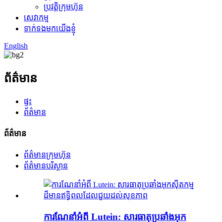
ប្រវត្តិក្រុមហ៊ុន
សេវាកម្ម
ទាក់ទងមកយើងខ្ញុំ
English
ព័ត៌មាន
ផ្ទះ
ព័ត៌មាន
ព័ត៌មាន
ព័ត៌មានក្រុមហ៊ុន
ព័ត៌មានបរិស្ថាន
ការណែនាំអំពី Lutein: សារធាតុប្រឆាំងអុក