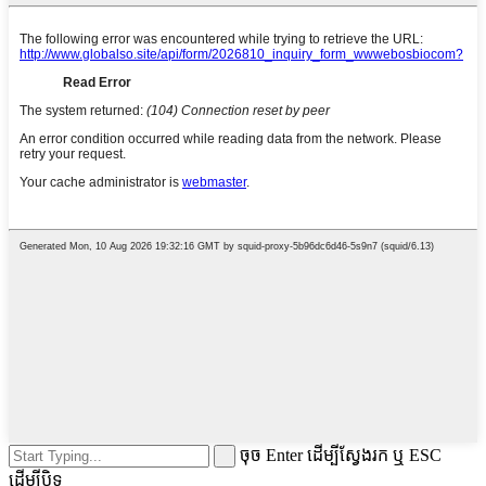
ចុច Enter ដើម្បីស្វែងរក ឬ ESC
ដើម្បីបិទ