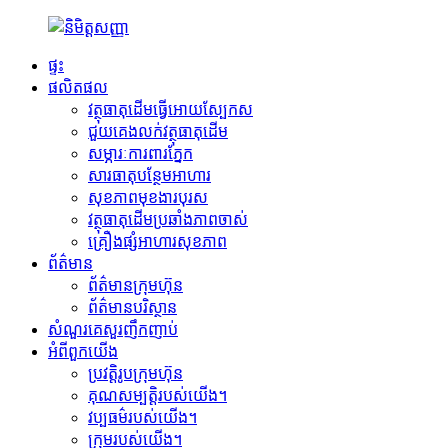
ផ្ទះ
ផលិតផល
វត្ថុធាតុដើមធ្វើអោយស្បែកស
ជួយគេងលក់វត្ថុធាតុដើម
សម្ភារៈការពារភ្នែក
សារធាតុបន្ថែមអាហារ
សុខភាពមុខងារបុរស
វត្ថុធាតុដើមប្រឆាំងភាពចាស់
គ្រឿងផ្សំអាហារសុខភាព
ព័ត៌មាន
ព័ត៌មានក្រុមហ៊ុន
ព័ត៌មានបរិស្ថាន
សំណួរគេសួរញឹកញាប់
អំពីពួកយើង
ប្រវត្តិរូបក្រុមហ៊ុន
គុណសម្បត្តិរបស់យើង។
វប្បធម៌របស់យើង។
ក្រុមរបស់យើង។