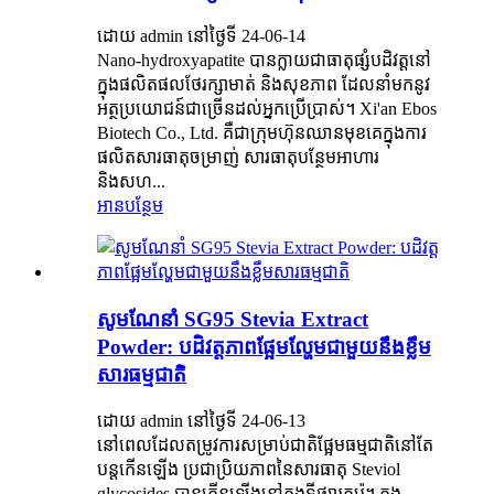
ដោយ admin នៅថ្ងៃទី 24-06-14
Nano-hydroxyapatite បានក្លាយជាធាតុផ្សំបដិវត្តនៅ
ក្នុងផលិតផលថែរក្សាមាត់ និងសុខភាព ដែលនាំមកនូវ
អត្ថប្រយោជន៍ជាច្រើនដល់អ្នកប្រើប្រាស់។ Xi'an Ebos
Biotech Co., Ltd. គឺជាក្រុមហ៊ុនឈានមុខគេក្នុងការ
ផលិតសារធាតុចម្រាញ់ សារធាតុបន្ថែមអាហារ
និងសហ...
អានបន្ថែម
សូមណែនាំ SG95 Stevia Extract
Powder: បដិវត្តភាពផ្អែមល្ហែមជាមួយនឹងខ្លឹម
សារធម្មជាតិ
ដោយ admin នៅថ្ងៃទី 24-06-13
នៅពេលដែលតម្រូវការសម្រាប់ជាតិផ្អែមធម្មជាតិនៅតែ
បន្តកើនឡើង ប្រជាប្រិយភាពនៃសារធាតុ Steviol
glycosides បានកើនឡើងនៅក្នុងទីផ្សារកូរ៉េ។ ក្នុង