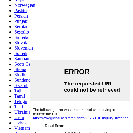
Norwegian
Pashto
Persian
Punjabi
Serbian
Sesotho
Sinhala
Slovak
Slovenian
Somali
Samoan
Scots Gaelic
Shona
Sindhi
Sundanese
Swahili
Tajik
Tamil
Telugu
Thai
Ukrainian
Urdu
Uzbek
Vietnamese