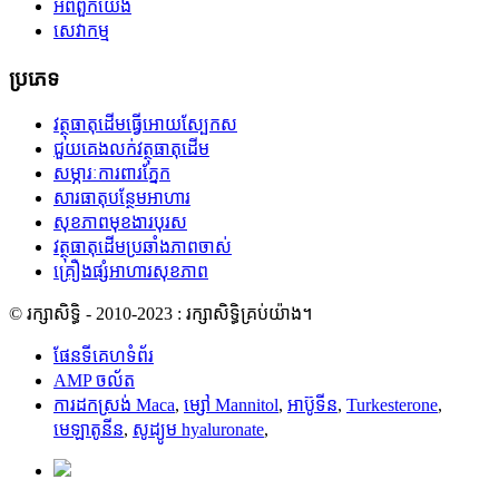
អំពីពួកយើង
សេវាកម្ម
ប្រភេទ
វត្ថុធាតុដើមធ្វើអោយស្បែកស
ជួយគេងលក់វត្ថុធាតុដើម
សម្ភារៈការពារភ្នែក
សារធាតុបន្ថែមអាហារ
សុខភាពមុខងារបុរស
វត្ថុធាតុដើមប្រឆាំងភាពចាស់
គ្រឿងផ្សំអាហារសុខភាព
© រក្សាសិទ្ធិ - 2010-2023 : រក្សាសិទ្ធិគ្រប់យ៉ាង។
ផែនទីគេហទំព័រ
AMP ចល័ត
ការដកស្រង់ Maca
,
ម្សៅ Mannitol
,
អាប៊ូទីន
,
Turkesterone
,
មេឡាតូនីន
,
សូដ្យូម hyaluronate
,