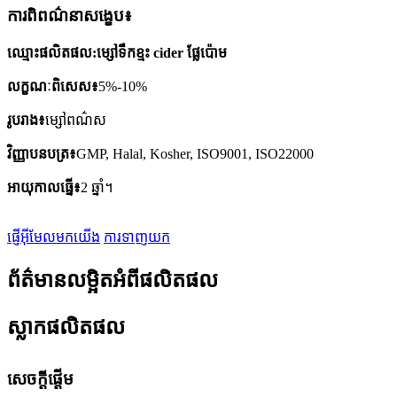
ការពិពណ៌នាសង្ខេប៖
ឈ្មោះ​ផលិតផល:
ម្សៅទឹកខ្មះ cider ផ្លែប៉ោម
លក្ខណៈ​ពិសេស៖
5%-10%
រូបរាង៖
ម្សៅពណ៌ស
វិញ្ញាបនបត្រ៖
GMP, Halal, Kosher, ISO9001, ISO22000
អាយុកាលធ្នើ៖
2 ឆ្នាំ។
ផ្ញើអ៊ីមែលមកយើង
ការទាញយក
ព័ត៌មានលម្អិតអំពីផលិតផល
ស្លាកផលិតផល
សេចក្តីផ្តើម