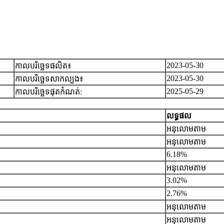
2023-05-30
កាលបរិច្ឆេទផលិត៖
2023-05-30
កាលបរិច្ឆេទសាកល្បង៖
2025-05-29
កាលបរិច្ឆេទ​ផុតកំណត់:
លទ្ធផល
អនុលោមតាម
អនុលោមតាម
6.18%
អនុលោមតាម
3.02%
2.76%
អនុលោមតាម
អនុលោមតាម