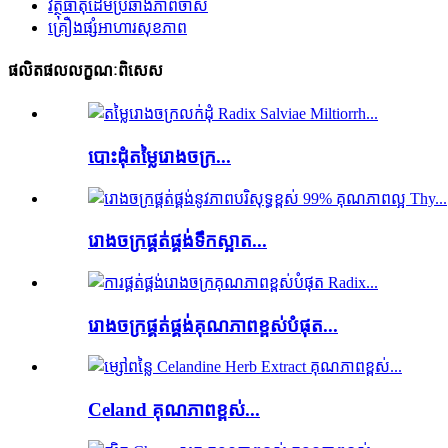
វត្ថុធាតុដើមប្រឆាំងភាពចាស់
គ្រឿងផ្សំអាហារសុខភាព
ផលិតផលលក្ខណៈពិសេស
បោះដុំតម្លៃរោងចក្រ...
រោងចក្រផ្គត់ផ្គង់ទឹកស្អាត...
រោងចក្រផ្គត់ផ្គង់គុណភាពខ្ពស់បំផុត...
Celand គុណភាពខ្ពស់...