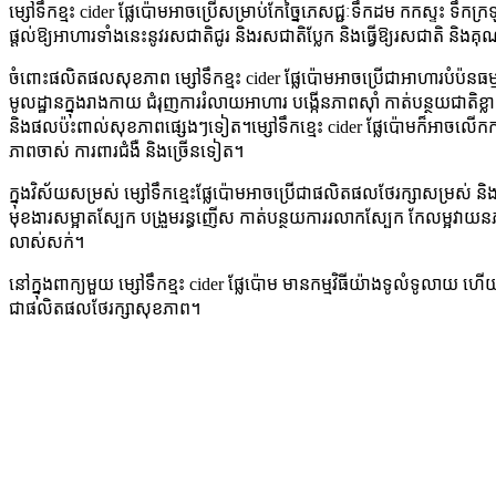
ម្សៅទឹកខ្មះ cider ផ្លែប៉ោមអាចប្រើសម្រាប់កែច្នៃភេសជ្ជៈទឹកដម កកស្ទះ ទឹ
ផ្តល់ឱ្យអាហារទាំងនេះនូវរសជាតិជូរ និងរសជាតិប្លែក និងធ្វើឱ្យរសជាតិ ន
ចំពោះផលិតផលសុខភាព ម្សៅទឹកខ្មះ cider ផ្លែប៉ោមអាចប្រើជាអាហារបំប៉នធម្មជ
មូលដ្ឋានក្នុងរាងកាយ ជំរុញការរំលាយអាហារ បង្កើនភាពស៊ាំ កាត់បន្ថយជាតិខ្ល
និងផលប៉ះពាល់សុខភាពផ្សេងៗទៀត។ម្សៅទឹកខ្មេះ cider ផ្លែប៉ោមក៏អាចលើកកម
ភាពចាស់ ការពារជំងឺ និងច្រើនទៀត។
ក្នុងវិស័យសម្រស់ ម្សៅទឹកខ្មេះផ្លែប៉ោមអាចប្រើជាផលិតផលថែរក្សាសម្រស់
មុខងារសម្អាតស្បែក បង្រួមរន្ធញើស កាត់បន្ថយការរលាកស្បែក កែលម្អវាយន
លាស់សក់។
នៅក្នុងពាក្យមួយ ម្សៅទឹកខ្មះ cider ផ្លែប៉ោម មានកម្មវិធីយ៉ាងទូលំទូលាយ ហ
ជាផលិតផលថែរក្សាសុខភាព។