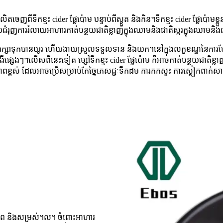
តចេញពីទឹកខ្មះ cider ផ្លែប៉ោម បន្ទាប់ពីស្ងួត និងកិន។ទឹកខ្មះ cider ផ្លែប
កាយជំរុញការរំលាយអាហារកាត់បន្ថយជាតិខ្លាញ់ក្នុងឈាមនិងជាតិស្ករក្នុងឈា
និងរក្សាទុកបានយូរ ហើយងាយស្រួលទទួលទាន និងយក។នៅក្នុងលក្ខខណ្ឌនៃការថែទាំ
រជំងឺផ្សេងៗ។លើសពីនេះទៀត ម្សៅទឹកខ្មះ cider ផ្លែប៉ោម ក៏អាចកាត់បន្ថយជាតិខ
ុណភាពខ្ពស់ ដែលអាចប្រើសម្រាប់កែច្នៃភេសជ្ជៈទឹកដម ការកកស្ទះ ការស្លៀកពា
ុខភាព និងសម្រស់។ល។ ចំពោះអាហារ