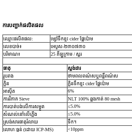
ការ​បញ្ជាក់​ផលិតផល
ឈ្មោះ​ផលិតផល:
ម្សៅទឹកខ្មះ cider ផ្លែប៉ោម
លេខបាច់៖
អេបូស-២៣០៧៣០
បរិមាណ៖
25 គីឡូក្រាម / ស្គរ
ធាតុ
ស្តង់ដារ
រូបរាង
ថាមពលពណ៌សឬពន្លឺពណ៌ស
ក្លិន
ក្លិនទឹកខ្មះ cider ផ្លែប៉ោម
6%
អាសុីត
ការវិភាគ Sieve
NLT 100% ឆ្លងកាត់ 80 mesh
≤5.0%
ការបាត់បង់លើការសម្ងួត
≤5.0%
សំណល់នៅលើភ្លើង
ស្រង់សារធាតុរំលាយ
ទឹក។
<10ppm
លោហៈធ្ងន់ (ដោយ ICP-MS)