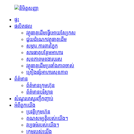
ផ្ទះ
ផលិតផល
វត្ថុធាតុដើមធ្វើអោយស្បែកស
ជួយដំណេកវត្ថុធាតុដើម
សម្ភារៈការពារភ្នែក
សារធាតុបន្ថែមអាហារ
សុខភាពមុខងារបុរស
វត្ថុធាតុដើមប្រឆាំងភាពចាស់
គ្រឿងផ្សំអាហារសុខភាព
ព័ត៌មាន
ព័ត៌មានក្រុមហ៊ុន
ព័ត៌មានបរិស្ថាន
សំណួរគេសួរញឹកញាប់
អំពី​ពួក​យើង
ប្រវត្តិ​ក្រុមហ៊ុន
គុណសម្បត្តិរបស់យើង។
វប្បធម៌របស់យើង។
ក្រុម​របស់​យើង