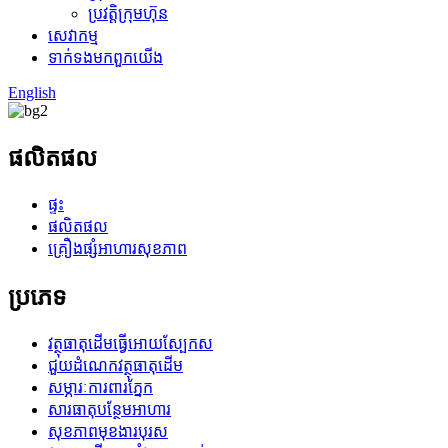
ប្រវត្តិក្រុមហ៊ុន
សេវាកម្ម
ទាក់ទង​មក​ពួក​យើង
English
ផលិតផល
ផ្ទះ
ផលិតផល
គ្រឿងផ្សំអាហារសុខភាព
ប្រភេទ
វត្ថុធាតុដើមធ្វើអោយស្បែកស
ជួយដំណេកវត្ថុធាតុដើម
សម្ភារៈការពារភ្នែក
សារធាតុបន្ថែមអាហារ
សុខភាពមុខងារបុរស