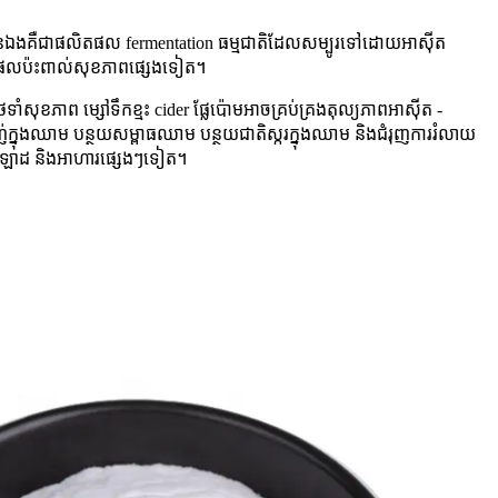
៉ោមខ្លួនឯងគឺជាផលិតផល fermentation ធម្មជាតិដែលសម្បូរទៅដោយអាស៊ីត
មនិងផលប៉ះពាល់សុខភាពផ្សេងទៀត។
សុខភាព ម្សៅទឹកខ្មះ cider ផ្លែប៉ោមអាចគ្រប់គ្រងតុល្យភាពអាស៊ីត -
្លាញ់ក្នុងឈាម បន្ថយសម្ពាធឈាម បន្ថយជាតិស្ករក្នុងឈាម និងជំរុញការរំលាយ
ក់សាឡាដ និងអាហារផ្សេងៗទៀត។