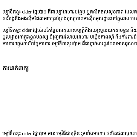
ម្សៅទឹកខ្មះ cider ផ្លែប៉ោម គឺជាម្សៅអាហារបន្ថែម ឬផលិតផលសុខភាព ដែលផលិ
សរីរាង្គនិងអង់ស៊ីមដែលអាចគ្រប់គ្រងតុល្យភាពអាស៊ីតមូលដ្ឋាននៅក្នុងរាង
ម្សៅទឹកខ្មះ cider ផ្លែប៉ោមកែច្នៃមានគុណសម្បត្តិគឺងាយស្រួលយកតាមខ្លួន 
មូលដ្ឋាននៅក្នុងខ្លួនមនុស្ស ជំរុញការរំលាយអាហារ បង្កើនភាពស៊ាំ និងការពា
អាហារ។ក្នុងការកែច្នៃអាហារ ម្សៅទឹកខ្មេះប៉ោម គឺជាភ្នាក់ងារជូរដែលមានគ
ការដាក់ពាក្យ
ម្សៅទឹកខ្មះ cider ផ្លែប៉ោម មានកម្មវិធីជាច្រើន រួមទាំងអាហារ ផលិតផលស