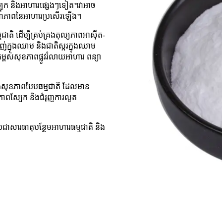
កក្រឡុក និងអាហារផ្សេងៗទៀត។វាអាច
ិងគុណភាពនៃអាហារប្រសើរឡើង។
ាតិ ដើម្បីគ្រប់គ្រងតុល្យភាពអាស៊ីត-
ាញ់ក្នុងឈាម និងជាតិស្ករក្នុងឈាម
្ពស់សុខភាពផ្លូវរំលាយអាហារ ពន្យា
 និងសុខភាពបែបធម្មជាតិ ដែលមាន
ភាពស្បែក និងជំរុញការលូត
ើយជាសារធាតុបន្ថែមអាហារធម្មជាតិ និង