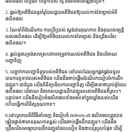
ផលិតផល លក្ខណៈបច្ចេកទេស គំរូ និងព័ត៌មានផ្សេងទៀត។
2. ផ្តល់ឱ្យអតិថិជននូវគំរូដែលជួយអតិថិជនឱ្យយល់កាន់តែច្បាស់អំពី
ផលិតផល
3. ណែនាំពីដំណើរការ ការប្រើប្រាស់ ស្តង់ដារគុណភាព និងគុណសម្បត្តិ
របស់ផលិតផល ដើម្បីឱ្យអតិថិជនយល់កាន់តែច្បាស់ និងជ្រើសរើស
ផលិតផល។
4. ផ្តល់នូវសម្រង់សមស្របតាមតម្រូវការរបស់អតិថិជន និងបរិមាណ
បញ្ជាទិញ
5. បញ្ជាក់ការបញ្ជាទិញរបស់អតិថិជន នៅពេលដែលអ្នកផ្គត់ផ្គង់ទទួល
បានការទូទាត់របស់អតិថិជន យើងនឹងចាប់ផ្តើមដំណើរការរៀបចំការដឹក
ជញ្ជូន។ ជាដំបូង យើងពិនិត្យមើលការបញ្ជាទិញ ដើម្បីធានាថាគ្រប់ម៉ូដែល
ផលិតផល បរិមាណ និងអាសយដ្ឋានដឹកជញ្ជូនរបស់អតិថិជនគឺស្រប។
បន្ទាប់មក យើងនឹងរៀបចំផលិតផលទាំងអស់នៅក្នុងឃ្លាំងរបស់យើង
ហើយធ្វើការពិនិត្យគុណភាព។
6.ដោះស្រាយនីតិវិធីនាំចេញ និងរៀបចំ delivery.all ផលិតផលត្រូវបាន
ផ្ទៀងផ្ទាត់ថាមានគុណភាពខ្ពស់ យើងចាប់ផ្តើមដឹកជញ្ជូន។ យើងនឹង
ជ្រើសរើសមធ្យោបាយដឹកជញ្ជូនដែលលឿន និងងាយស្រួលបំផុត ដើម្បី