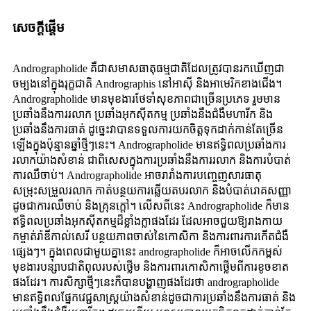
សេចក្តីផ្តើម
Andrographolide គឺជាសមាសធាតុធម្មជាតិដែលត្រូវបានរកឃើញជា
ចម្បងនៅក្នុងរុក្ខជាតិ Andrographis នៅអាស៊ី និងអាមេរិកខាងជើង។
Andrographolide មានមុខងារថែទាំសុខភាពជាច្រើនប្រភេទ រួមមាន
ប្រឆាំងនឹងការរលាក ប្រឆាំងអុកស៊ីតកម្ម ប្រឆាំងនឹងជំងឺមហារីក និង
ប្រឆាំងនឹងការធាត់ ដូច្នេះវាបានទទួលការយកចិត្តទុកដាក់កាន់តែច្រើន
ឡើងក្នុងប៉ុន្មានឆ្នាំថ្មីៗនេះ។ Andrographolide មាន​ឥទ្ធិពល​ប្រឆាំង​ការ​
រលាក​យ៉ាង​សំខាន់ ជាពិសេស​ក្នុង​ការ​ប្រឆាំង​នឹង​ការ​រលាក និង​ការ​បំបាត់​
ការ​ឈឺចាប់។ Andrographolide អាចរារាំងការបញ្ចេញសារធាតុ
សម្រុះសម្រួលរលាក កាត់បន្ថយការឆ្លើយតបរលាក និងបំបាត់រោគសញ្ញា
ដូចជាការឈឺចាប់ និងគ្រុនក្តៅ។ លើសពីនេះ Andrographolide ក៏មាន
ឥទ្ធិពលប្រឆាំងអុកស៊ីតកម្មដ៏ខ្លាំងក្លាផងដែរ ដែលអាចជួយឱ្យរាងកាយ
កម្ចាត់រ៉ាឌីកាល់សេរី បន្ថយភាពចាស់នៃកោសិកា និងការពារការកើតជំងឺ
ផ្សេងៗ។ ក្នុងពេលជាមួយគ្នានេះ andrographolide ក៏អាចលើកកម្ពស់
មុខងារបន្សាបជាតិពុលរបស់ថ្លើម និងការពារកោសិកាថ្លើមពីការខូចខាត
ផងដែរ។ ការសិក្សាថ្មីៗនេះក៏បានបង្ហាញផងដែរថា andrographolide
មានឥទ្ធិពលផ្នែកវេជ្ជសាស្រ្តយ៉ាងសំខាន់ដូចជាការប្រឆាំងនឹងការធាត់ និង