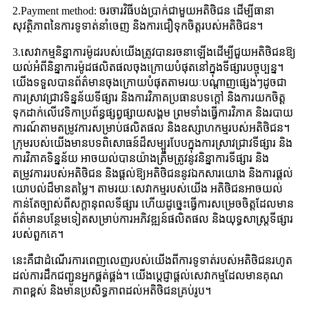
2.Payment method: ចរចារវិធីបង់ប្រាក់ជាមួយអតិថិជន ដើម្បីធានា
សុវត្ថិភាពនៃការទូទាត់នាំចេញ និងការជឿទុកចិត្តរបស់អតិថិជន។
3.សេវាកម្មនិន្នាការម៉ូដរបស់យើងត្រូវបានរចនាឡើងដើម្បីជួយអតិថិជនឱ្យ
យល់អំពីនិន្នាការម៉ូដផលិតផលចុងក្រោយបំផុតនៅក្នុងទីផ្សារបច្ចុប្បន្ន។
យើងទទួលបានព័ត៌មានចុងក្រោយបំផុតតាមរយៈបណ្តាញផ្សេងៗដូចជា
ការស្រាវជ្រាវទិន្នន័យទីផ្សារ និងការវិភាគប្រធានបទក្តៅ និងការយកចិត្ត
ទុកដាក់លើវេទិកាប្រព័ន្ធផ្សព្វផ្សាយសង្គម ព្រមទាំងធ្វើការវិភាគ និងរបាយ
ការណ៍តាមតម្រូវការសម្រាប់ផលិតផល និងឧស្សាហកម្មរបស់អតិថិជន។
ក្រុមរបស់យើងមានបទពិសោធន៍ដ៏សម្បូរបែបក្នុងការស្រាវជ្រាវទីផ្សារ និង
ការវិភាគទិន្នន័យ អាចយល់បានយ៉ាងត្រឹមត្រូវនូវនិន្នាការទីផ្សារ និង
តម្រូវការរបស់អតិថិជន និងផ្តល់ឱ្យអតិថិជននូវឯកសារយោង និងការផ្តល់
យោបល់ដ៏មានតម្លៃ។ តាមរយៈសេវាកម្មរបស់យើង អតិថិជនអាចយល់
កាន់តែច្បាស់ពីសក្ដានុពលទីផ្សារ ហើយដូច្នេះធ្វើការសម្រេចចិត្តដែលមាន
ព័ត៌មានបន្ថែមទៀតសម្រាប់ការអភិវឌ្ឍន៍ផលិតផល និងយុទ្ធសាស្ត្រទីផ្សារ
របស់ពួកគេ។
នេះគឺជាដំណើរការពេញលេញរបស់យើងពីការទូទាត់របស់អតិថិជនរហូត
ដល់ការដឹកជញ្ជូនអ្នកផ្គត់ផ្គង់។ យើងប្តេជ្ញាផ្តល់សេវាកម្មដែលមានគុណ
ភាពខ្ពស់ និងមានប្រសិទ្ធភាពដល់អតិថិជនគ្រប់រូប។