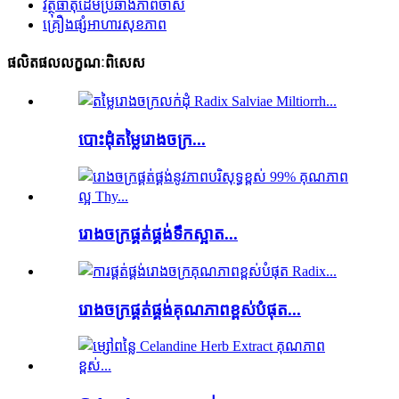
វត្ថុធាតុដើមប្រឆាំងភាពចាស់
គ្រឿងផ្សំអាហារសុខភាព
ផលិតផលលក្ខណៈពិសេស
បោះដុំតម្លៃរោងចក្រ...
រោងចក្រផ្គត់ផ្គង់ទឹកស្អាត...
រោងចក្រផ្គត់ផ្គង់គុណភាពខ្ពស់បំផុត...