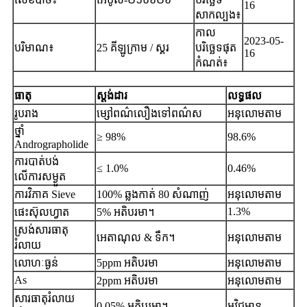
16
សាកល្បង៖
កាល
2023-05-
បរិមាណ៖
25 គីឡូក្រាម / ស្គរ
បរិច្ឆេទផុត
16
កំណត់៖
ធាតុ
ស្តង់ដារ
លទ្ធផល
រូបរាង
ម្សៅពណ៌លឿងទៅពណ៌ស
អនុលោមតាម
ថ្នាំ
≥ 98%
98.6%
Andrographolide
ការបាត់បង់
≤ 1.0%
0.46%
លើការសម្ងួត
ការវិភាគ Sieve
100% ឆ្លងកាត់ 80 សំណាញ់
អនុលោមតាម
1.3%
ផេះស៊ុលហ្វាត
5% អតិបរមា។
ស្រង់សារធាតុ
អេតាណុល & ទឹក។
អនុលោមតាម
រំលាយ
លោហៈធ្ងន់
5ppm អតិបរមា
អនុលោមតាម
As
2ppm អតិបរមា
អនុលោមតាម
សារធាតុរំលាយ
0.05% អតិបរមា។
អវិជ្ជមាន