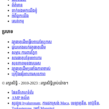
ព័ត៌មាន
ទាក់ទងមកយើងខ្ញុំ
អំពីពួកយើង
សេវាកម្ម
ប្រភេទ
វត្ថុធាតុដើមធ្វើអោយស្បែកស
ជួយគេងលក់វត្ថុធាតុដើម
សម្ភារៈការពារភ្នែក
សារធាតុបន្ថែមអាហារ
សុខភាពមុខងារបុរស
វត្ថុធាតុដើមប្រឆាំងភាពចាស់
គ្រឿងផ្សំអាហារសុខភាព
© រក្សាសិទ្ធិ - 2010-2023 : រក្សាសិទ្ធិគ្រប់យ៉ាង។
ផែនទីគេហទំព័រ
AMP ចល័ត
សូដ្យូម hyaluronate
,
ការដកស្រង់ Maca
,
មេឡាតូនីន
,
អាប៊ូទីន
,
Turkesterone
,
ម្សៅ Mannitol
,