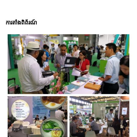
ការតាំងពិព័រណ៍