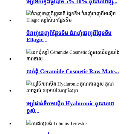
ម្សៅទឹកខ្មេះផ្លែប៉ោម 5% 10% គុណភាពល្អ...
ចំរាញ់ចេញពីផ្លែទទឹម ចំរាញ់ចេញពីផ្លែទទឹម
Ellagic...
លក់ដុំ Ceramide Cosmetic Raw Mate...
ម្សៅផាត់ទឹកអាស៊ីត Hyaluronic គុណភាព
ខ្ពស់...