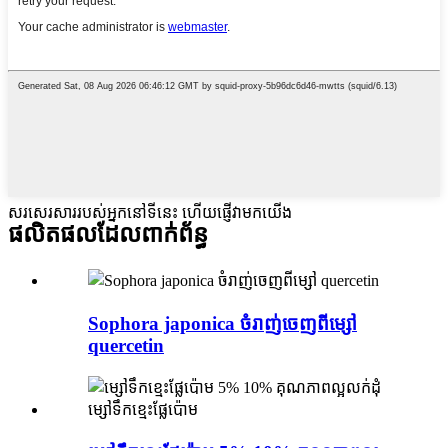
សរសេរសាររបស់អ្នកនៅទីនេះ ហើយផ្ញើវាមកយើង
ផលិតផលដែលពាក់ព័ន្ធ
Sophora japonica ចំរាញ់ចេញពីម្សៅ
quercetin