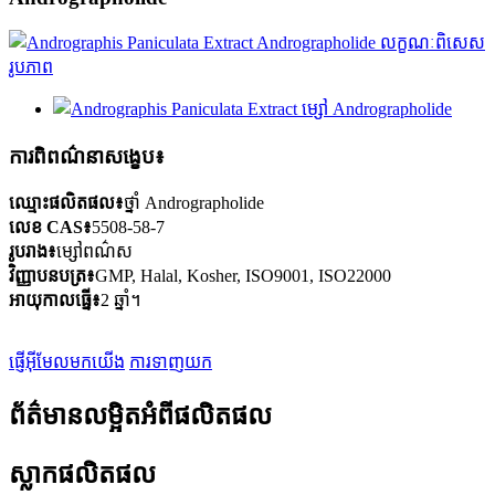
ការពិពណ៌នាសង្ខេប៖
ឈ្មោះផលិតផល៖
ថ្នាំ Andrographolide
លេខ CAS៖
5508-58-7
រូបរាង៖
ម្សៅពណ៌ស
វិញ្ញាបនបត្រ៖
GMP, Halal, Kosher, ISO9001, ISO22000
អាយុកាលធ្នើ៖
2 ឆ្នាំ។
ផ្ញើអ៊ីមែលមកយើង
ការទាញយក
ព័ត៌មានលម្អិតអំពីផលិតផល
ស្លាកផលិតផល