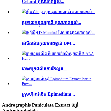
Celand គុណភាពខ្ពស់...
ប្រទាលកន្ទុយក្រពើ គុណភាពខ្ពស់...
ផលិតផលគុណភាពខ្ពស់ DM...
រោងចក្រ​ផលិត​ការ​រីក​លូត...
ក្រុមហ៊ុនផលិត Epimedium...
Andrographis Paniculata Extract ម្សៅ
Andrographolide