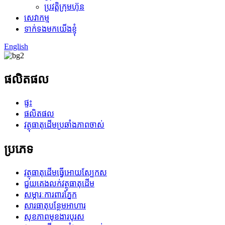
ប្រវត្តិក្រុមហ៊ុន
សេវាកម្ម
ទាក់ទងមកយើងខ្ញុំ
English
ផលិតផល
ផ្ទះ
ផលិតផល
វត្ថុធាតុដើមប្រឆាំងភាពចាស់
ប្រភេទ
វត្ថុធាតុដើមធ្វើអោយស្បែកស
ជួយគេងលក់វត្ថុធាតុដើម
សម្ភារៈការពារភ្នែក
សារធាតុបន្ថែមអាហារ
សុខភាពមុខងារបុរស