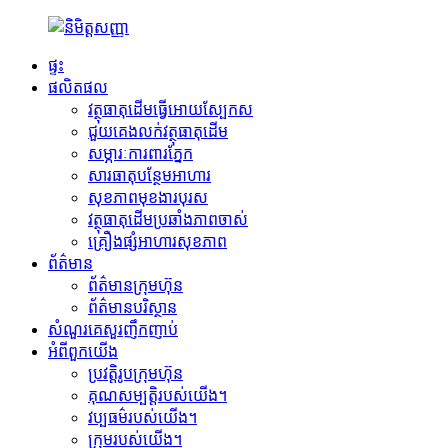
ផ្ទះ
ផលិតផល
វត្ថុធាតុដើមធ្វើអោយស្បែកស
ជួយគេងលក់វត្ថុធាតុដើម
សម្ភារៈការពារភ្នែក
សារធាតុបន្ថែមអាហារ
សុខភាពមុខងារបុរស
វត្ថុធាតុដើមប្រឆាំងភាពចាស់
គ្រឿងផ្សំអាហារសុខភាព
ព័ត៌មាន
ព័ត៌មានក្រុមហ៊ុន
ព័ត៌មានបរិស្ថាន
សំណួរគេសួរញឹកញាប់
អំពីពួកយើង
ប្រវត្តិរូបក្រុមហ៊ុន
គុណសម្បត្តិរបស់យើង។
វប្បធម៌របស់យើង។
ក្រុមរបស់យើង។