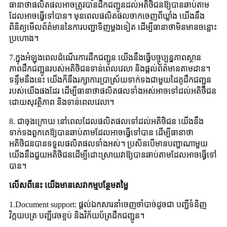
ធានាថាផលិតផលអាចត្រូវបានដឹកជញ្ជូនដល់អតិថិជនឱ្យបានឆាប់តាម
ដែលអាចធ្វើទៅបាន។ មុនពេលផលិតផលចាកចេញពីឃ្លាំង យើងនឹង
ពិនិត្យមើលព័ត៌មាននៃការបញ្ជាទិញម្តងទៀត ដើម្បីធានាថាមិនមានចន្លោះ
ប្រហោង។
7.ក្នុងអំឡុងពេលដំណើរការដឹកជញ្ជូន យើងនឹងធ្វើបច្ចុប្បន្នភាពស្ថាន
ភាពដឹកជញ្ជូនរបស់អតិថិជនទាន់ពេលវេលា និងផ្តល់ព័ត៌មានតាមដាន។
ទន្ទឹមនឹងនេះ យើងក៏នឹងរក្សាការប្រាស្រ័យទាក់ទងជាមួយដៃគូដឹកជញ្ជូន
របស់យើងផងដែរ ដើម្បីធានាថាផលិតផលទាំងអស់អាចទៅដល់អតិថិជន
ដោយសុវត្ថិភាព និងទាន់ពេលវេលា។
8. ជាចុងក្រោយ នៅពេលដែលផលិតផលទៅដល់អតិថិជន យើងនឹង
ទាក់ទងពួកគេឱ្យបានឆាប់តាមដែលអាចធ្វើទៅបាន ដើម្បីធានាថា
អតិថិជនបានទទួលផលិតផលទាំងអស់។ ប្រសិនបើមានបញ្ហាណាមួយ
យើងនឹងជួយអតិថិជនដើម្បីដោះស្រាយវាឱ្យបានឆាប់តាមដែលអាចធ្វើទៅ
បាន។
លើសពីនេះ យើង​មាន​សេវាកម្ម​បន្ថែម​តម្លៃ
1.Document support: ផ្តល់ឯកសារនាំចេញចាំបាច់ដូចជា បញ្ជីទំនិញ
វិក្កយបត្រ បញ្ជីវេចខ្ចប់ និងវិក័យប័ត្រដឹកជញ្ជូន។