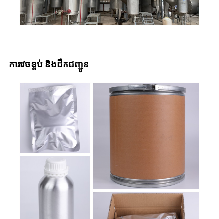
ការវេចខ្ចប់ និងដឹកជញ្ជូន