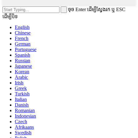
ចុច Enter ដើម្បីស្វែងរក ឬ ESC
ដើម្បីបិទ
English
Chinese
French
German
Portuguese
Spanish
Russian
Japanese
Korean
Arabic
Irish
Greek
Turkish
Italian
Danish
Romanian
Indonesian
Czech
Afrikaans
Swedish