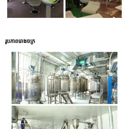
រូបភាពរោងចក្រ