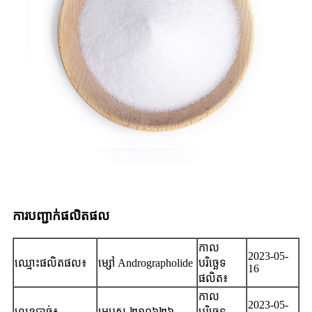
ការបញ្ជាក់ផលិតផល
កាល
2023-05-
ឈ្មោះផលិតផល៖
ម្សៅ Andrographolide
បរិច្ឆេទ
16
ផលិត៖
កាល
2023-05-
លេខបាច់៖
អេបូស-២១០៦២៦
បរិច្ឆេទ