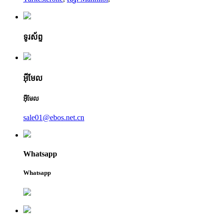
ទូរស័ព្ទ
អ៊ីមែល
អ៊ីមែល
sale01@ebos.net.cn
Whatsapp
Whatsapp