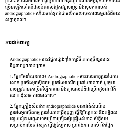
ប្រឆាំងនឹងជំងឺមហារីក។ ដូច្នេះហើយ មនុស្សបានយកចិត្តទុកដាក់កាន់តែ
ច្រើនឡើងទៅលើផលប៉ះពាល់ផ្នែកវេជ្ជសាស្រ្ត និងសុខភាពរបស់
andrographolide ហើយចាត់ទុកវាជាផលិតផលសុខភាពធម្មជាតិដ៏មាន
សក្តានុពល។
ការដាក់ពាក្យ
Andrographolide មានផ្នែកផ្សេងៗនៃកម្មវិធី ភាគច្រើនរួមមាន
ទិដ្ឋភាពដូចខាងក្រោមៈ
1. ផ្នែកថែទាំសុខភាព៖ Andrographolide មានសារធាតុប្រឆាំងការ
រលាក ប្រឆាំងអុកស៊ីតកម្ម ប្រឆាំងមហារីក ប្រឆាំងភាពធាត់ ដូច្នេះវា
អាចត្រូវបានគេប្រើដើម្បីការពារ និងព្យាបាលជំងឺជាច្រើនដូចជា ជំងឺ
រលាក ដុំសាច់ ភាពធាត់។ល។
2. ផ្នែកគ្រឿងសំអាង៖ andrographolide មានជាតិសំណើម
ប្រឆាំងអុកស៊ីតកម្ម ប្រឆាំងភាពជ្រីវជ្រួញ ធ្វើឱ្យស្បែកស និងឥទ្ធិពល
ផ្សេងទៀត ដូច្នេះវាអាចប្រើជាគ្រឿងផ្សំគ្រឿងសំអាង ស័ក្តិសម
សម្រាប់ការថែទាំស្បែក ធ្វើឱ្យស្បែកស ប្រឆាំងភាពចាស់ និងផ្នែក